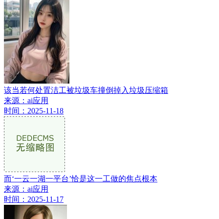
该当若何处置洁工被垃圾车撞倒掉入垃圾压缩箱
来源：ai应用
时间：2025-11-18
而‘一云一湖一平台’恰是这一工做的焦点根本
来源：ai应用
时间：2025-11-17