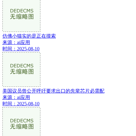
仿佛小猫实的是正在摸索
来源：ai应用
时间：2025-08-10
美国议员曾公开呼吁要求出口的先辈芯片必需配
来源：ai应用
时间：2025-08-10