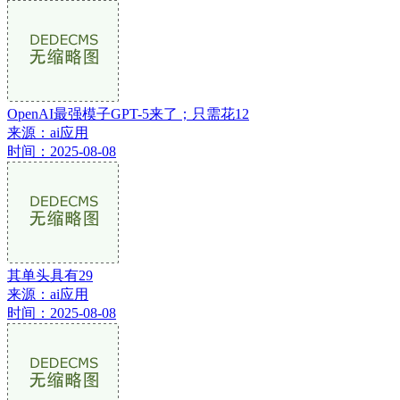
OpenAI最强模子GPT-5来了；只需花12
来源：ai应用
时间：2025-08-08
其单头具有29
来源：ai应用
时间：2025-08-08