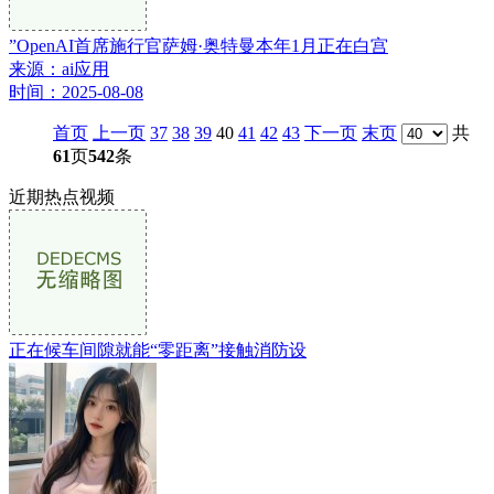
”OpenAI首席施行官萨姆·奥特曼本年1月正在白宫
来源：ai应用
时间：2025-08-08
首页
上一页
37
38
39
40
41
42
43
下一页
末页
共
61
页
542
条
近期热点视频
正在候车间隙就能“零距离”接触消防设