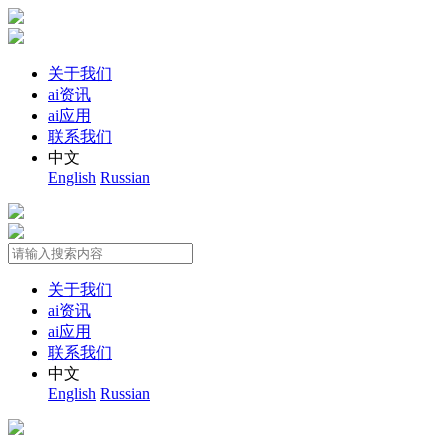
关于我们
ai资讯
ai应用
联系我们
中文
English
Russian
关于我们
ai资讯
ai应用
联系我们
中文
English
Russian