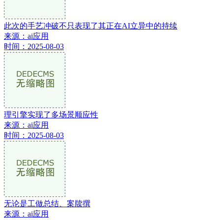
此次的手艺冲破不只表现了其正在AI立异中的持续
来源：ai应用
时间：2025-08-03
理引擎实现了多场景顺应性
来源：ai应用
时间：2025-08-03
无论是工做总结、案牍撰
来源：ai应用