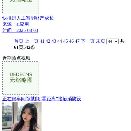
快推进人工智能财产成长
来源：ai应用
时间：2025-08-03
首页
上一页
41
42
43
44
45
46
47
下一页
末页
共
61
页
542
条
近期热点视频
正在候车间隙就能“零距离”接触消防设