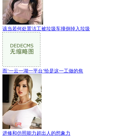
该当若何处置洁工被垃圾车撞倒掉入垃圾
而‘一云一湖一平台’恰是这一工做的焦
进修和仿照能力超出人的想象力