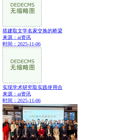
搭建取文学名家交换的桥梁
来源：ai资讯
时间：2025-11-06
实现学术研究取实践使用合
来源：ai资讯
时间：2025-11-06