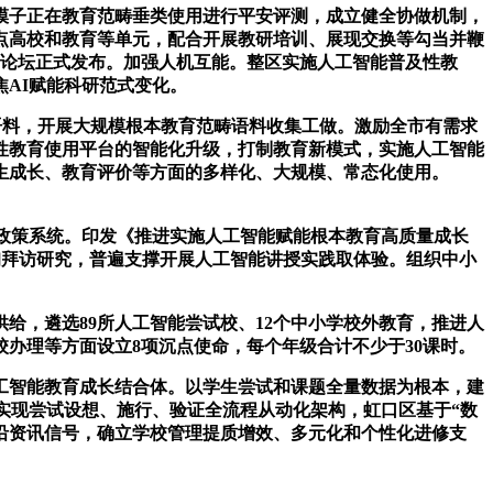
模子正在教育范畴垂类使用进行平安评测，成立健全协做机制，
点高校和教育等单元，配合开展教研培训、展现交换等勾当并鞭
育论坛正式发布。加强人机互能。整区实施人工智能普及性教
AI赋能科研范式变化。
语料，开展大规模根本教育范畴语料收集工做。激励全市有需求
性教育使用平台的智能化升级，打制教育新模式，实施人工智能
生成长、教育评价等方面的多样化、大规模、常态化使用。
政策系统。印发《推进实施人工智能赋能根本教育高质量成长
查询拜访研究，普遍支撑开展人工智能讲授实践取体验。组织中小
，遴选89所人工智能尝试校、12个中小学校外教育，推进人
办理等方面设立8项沉点使命，每个年级合计不少于30课时。
智能教育成长结合体。以学生尝试和课题全量数据为根本，建
实现尝试设想、施行、验证全流程从动化架构，虹口区基于“数
前沿资讯信号，确立学校管理提质增效、多元化和个性化进修支