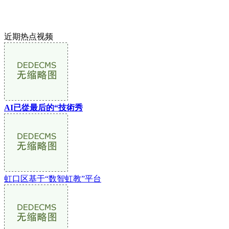
近期热点视频
AI已從最后的“技術秀
虹口区基于“数智虹教”平台