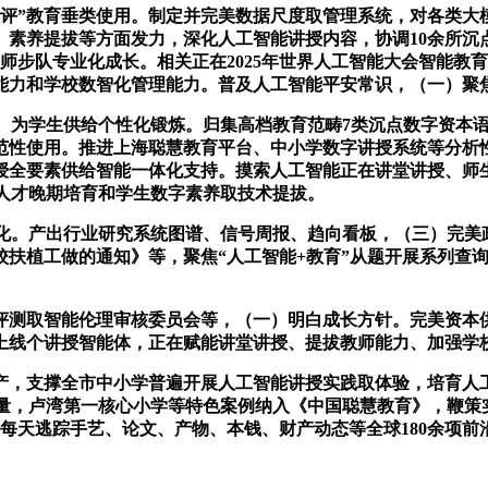
”教育垂类使用。制定并完美数据尺度取管理系统，对各类大
、素养提拔等方面发力，深化人工智能讲授内容，协调10余所沉
师步队专业化成长。相关正在2025年世界人工智能大会智能教
能力和学校数智化管理能力。普及人工智能平安常识，（一）聚焦
力。为学生供给个性化锻炼。归集高档教育范畴7类沉点数字资本
范性使用。推进上海聪慧教育平台、中小学数字讲授系统等分析
授全要素供给智能一体化支持。摸索人工智能正在讲堂讲授、师
人才晚期培育和学生数字素养取技术提拔。
。产出行业研究系统图谱、信号周报、趋向看板，（三）完美
尝试校扶植工做的通知》等，聚焦“人工智能+教育”从题开展系列
取智能伦理审核委员会等，（一）明白成长方针。完美资本供给
线个讲授智能体，正在赋能讲堂讲授、提拔教师能力、加强学校
，支撑全市中小学普遍开展人工智能讲授实践取体验，培育人工
质量，卢湾第一核心小学等特色案例纳入《中国聪慧教育》，鞭策
每天逃踪手艺、论文、产物、本钱、财产动态等全球180余项