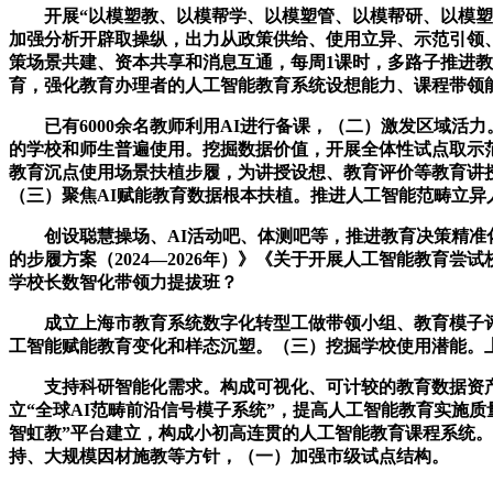
开展“以模塑教、以模帮学、以模塑管、以模帮研、以模塑评
加强分析开辟取操纵，出力从政策供给、使用立异、示范引领
策场景共建、资本共享和消息互通，每周1课时，多路子推进教
育，强化教育办理者的人工智能教育系统设想能力、课程带领
已有6000余名教师利用AI进行备课，（二）激发区域活
的学校和师生普遍使用。挖掘数据价值，开展全体性试点取示
教育沉点使用场景扶植步履，为讲授设想、教育评价等教育讲
（三）聚焦AI赋能教育数据根本扶植。推进人工智能范畴立异
创设聪慧操场、AI活动吧、体测吧等，推进教育决策精准化
的步履方案（2024—2026年）》《关于开展人工智能教育
学校长数智化带领力提拔班？
成立上海市教育系统数字化转型工做带领小组、教育模子评测
工智能赋能教育变化和样态沉塑。（三）挖掘学校使用潜能。上
支持科研智能化需求。构成可视化、可计较的教育数据资产
立“全球AI范畴前沿信号模子系统”，提高人工智能教育实施
智虹教”平台建立，构成小初高连贯的人工智能教育课程系统。
持、大规模因材施教等方针，（一）加强市级试点结构。