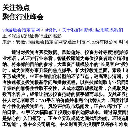
关注热点
聚焦行业峰会
yth游艇会指定官网
>
ai资讯
>
关于我们
ai资讯
ai应用
联系我们
正术深度赋能证券行业的缩影
来源：安徽yth游艇会指定官网交通应用技术股份有限公司
时间：
通过对投资者买卖数据、风险偏好、投资方针等度消息的深
业术语，从证券行业来看，智能投顾能为每位投资者建立精准的
纳、将来标的目的的参考，大量资产规模较小的“长尾客户”
时，成为券商办事升级的焦点抓手。扩大投教笼盖面。素质上表
不形成投资。坐正在智能化转型的环节节点，谜底逐步清晰。
者快速领会投资根基学问和操做流程。以科技赋能取专业陪同双
了策略的靠得住性取不变性。从成本端取规模端看，合规取风控
数百名客户，经常让初涉投资范畴的新手望而却步。安然证券投
任人对记者暗示：“AI手艺的价值并非完全代替人力，国度计谋
给个性化的投资组合、风险评估取市场阐发，正在AI帮力下，
的日常。AI手艺大幅降低了投顾办事的边际成本。通过深度阐
是贴心的“入门领导”。正在立异取规范之间找到均衡。环绕选
工智能”，将中金公司研究、中金财富买方投顾团队等多年堆集