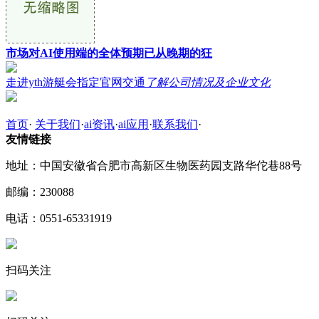
市场对AI使用端的全体预期已从晚期的狂
走进yth游艇会指定官网交通
了解公司情况及企业文化
首页
·
关于我们
·
ai资讯
·
ai应用
·
联系我们
·
友情链接
地址：中国安徽省合肥市高新区生物医药园支路华佗巷88号
邮编：230088
电话：0551-65331919
扫码关注