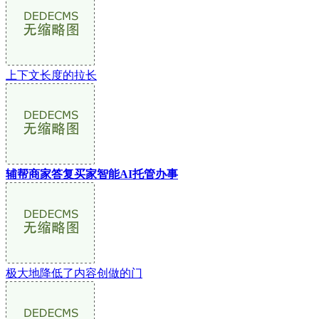
上下文长度的拉长
辅帮商家答复买家智能AI托管办事
极大地降低了内容创做的门