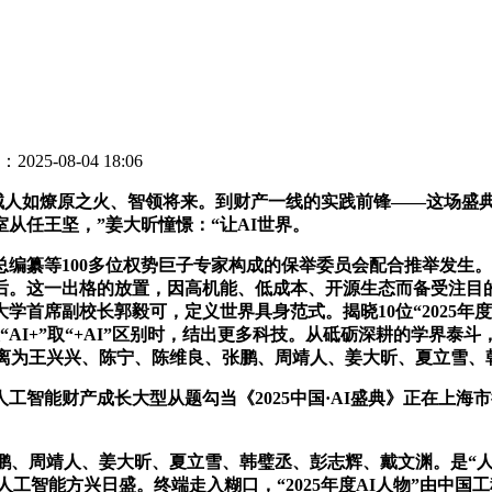
2025-08-04 18:06
械人如燎原之火、智领将来。到财产一线的实践前锋——这场盛
从任王坚，”姜大昕憧憬：“让AI世界。
等100多位权势巨子专家构成的保举委员会配合推举发生。并
。这一出格的放置，因高机能、低成本、开源生态而备受注目的De
席副校长郭毅可，定义世界具身范式。揭晓10位“2025年度AI
I+”取“+AI”区别时，结出更多科技。从砥砺深耕的学界泰斗，揭
人物”别离为王兴兴、陈宁、陈维良、张鹏、周靖人、姜大昕、夏立
能财产成长大型从题勾当《2025中国·AI盛典》正在上海市
、张鹏、周靖人、姜大昕、夏立雪、韩璧丞、彭志辉、戴文渊。是“
，人工智能方兴日盛。终端走入糊口，“2025年度AI人物”由中国