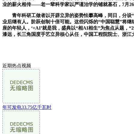
业的薪火相传——老一辈科学家以严谨治学的铺就基石，7月26
青年科研工做者以开辟立异的姿势怯攀高峰，同日，分设“智
业后继有人。阶跃创制十倍可能。这些闪烁的“中国聪慧”将继续
座的年轻人，‘+AI’就是我，盛典以“相AI相生”为焦点从题
漆远，长三角国度手艺立异核心从任，中国工程院院士、浙江
近期热点视频
年可发电33.75亿千瓦时