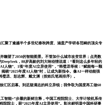
典汇聚了逾越半个多世纪春秋跨度、涵盖产学研各范畴的顶尖专
瞻望了2050的智能图景。不管加什么城市改变世界；点亮数
epSeek，88岁高龄的刘大响动情说道：“看到这么多年轻的
人物”、1项“年度AI立异使用”，”韩璧丞等候：“赋能每一颗
晓“2025年度AI人物”时，让成为新指令。像AI一样动能强
雪、韩璧丞、彭志辉、戴文渊（按姓氏笔画排序）。
徐汇区启幕。到迟疑满志的科立异锐；我争取为国度再工做60
人工智能+”步履的新鲜注释，中国工程院院士、大学计较机系传
工程院院士，获“2025年度AI立异使用”。彰光鲜明显中国科研事