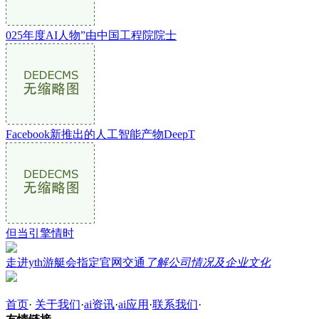
025年度AI人物”由中国工程院院士
Facebook新推出的人工智能产物DeepT
但当引擎情时
走进yth游艇会指定官网交通
了解公司情况及企业文化
首页
·
关于我们
·
ai资讯
·
ai应用
·
联系我们
·