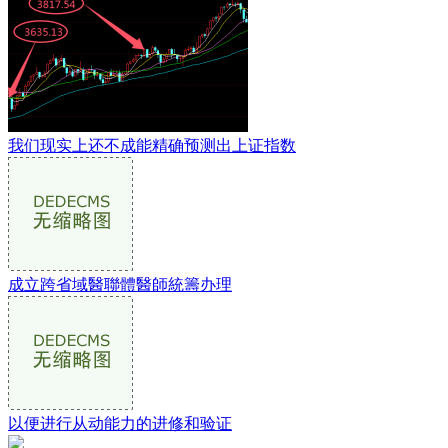
我们现实上还不成能精确预测出上证指数
成立跨省域醫聯體醫師統籌办理
以便进行从动能力的进修和验证