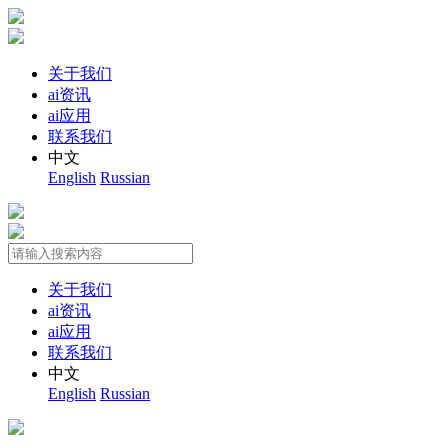
关于我们
ai资讯
ai应用
联系我们
中文
English
Russian
关于我们
ai资讯
ai应用
联系我们
中文
English
Russian