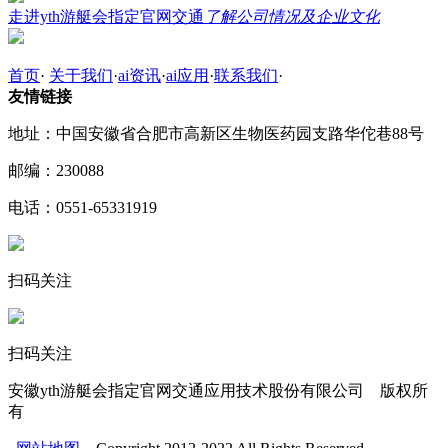
走进yth游艇会指定官网交通
了解公司情况及企业文化
首页
·
关于我们
·
ai资讯
·
ai应用
·
联系我们
·
友情链接
地址：中国安徽省合肥市高新区生物医药园支路华佗巷88号
邮编：230088
电话：0551-65331919
扫码关注
扫码关注
安徽yth游艇会指定官网交通应用技术股份有限公司 版权所
有