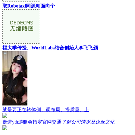
取Robotaxi同源却面向个
福大学传授、WorldLabs结合创始人李飞飞颁
就是要正在转体例、调布局、提质量、上
走进yth游艇会指定官网交通
了解公司情况及企业文化