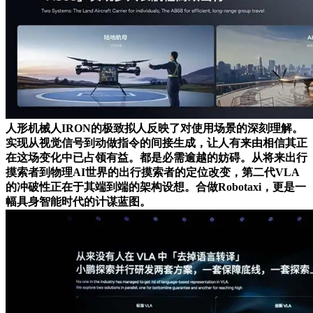
人形机械人IRON的极致拟人反映了对使用场景的深刻理解。
实现从视觉信号到动做指令的间接生成，让人有来由相信其正
在这场变化中已占领有益。都是必需逾越的妨碍。从将来出行
摸索者到物理AI世界的出行摸索者的定位改变，第二代VLA
的冲破性正在于其端到端的架构设想。合做Robotaxi，更是一
幅具身智能时代的计谋蓝图。