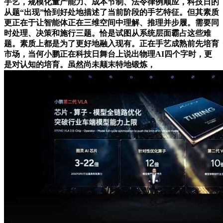
手艺，规模化量产能力、成本节制、法令律例顺应，科技日的
从题“出现”恰到好处地描述了当前阶段的手艺特征。但其素质
更正在于让智能体正在三维空间中理解、推理并步履。需要同
时处理、决策和施行三题。恰是试图从系统层面霸占这些难
题。素质上都是为了更好地融入现有。正在手艺成熟前先培育
市场，当何小鹏正在科技日舞台上说出物理AI四个字时，更
是对认知的培育。虽然尚未颠末特地锻炼，