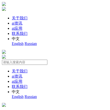
关于我们
ai资讯
ai应用
联系我们
中文
English
Russian
关于我们
ai资讯
ai应用
联系我们
中文
English
Russian