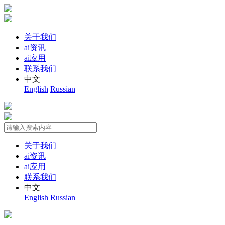
关于我们
ai资讯
ai应用
联系我们
中文
English
Russian
关于我们
ai资讯
ai应用
联系我们
中文
English
Russian